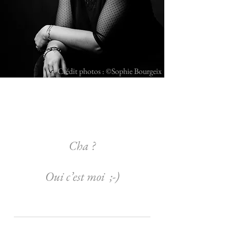
Crédit photos : ©Sophie Bourgeix
Cha ?
Oui c’est moi ;-)