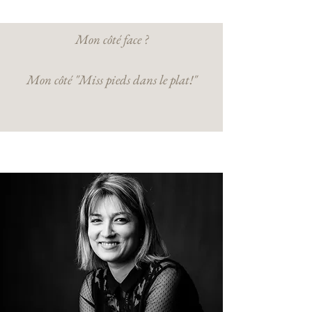
Mon côté face ?
Mon côté "Miss pieds dans le plat!"